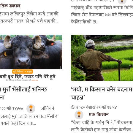
्रतिक ढकाल
गाईबस्तु बीच महामारीको रूपमा फैलि
म्म ललितपुर लेलेमा बस्दै आएकी
स्किन रोग नेपालका ७७ वटै जिल्लाह
 तरकारी ‘नगद’ हो भन्ने पत्तै पाएकी...
फैलिसकेको छ...
‘भयो, म किसान बनेर बदनाम 
ुर्रा भैंसीलाई भनिन्छ –
चाहन्न’
ना
२०८० वैशाख २९ गते १६:५४
जीविको
 २२ गते १४:५७
एक किसान
ाललाई मुर्रा जातिका १५ वटा भैंसी र
“केटा चाहिँ के गर्छन् नि ?,” पाँचथरम
विषयले केही दिन यता...
लागि केटीको हात माग्न जाँदा केटीका..