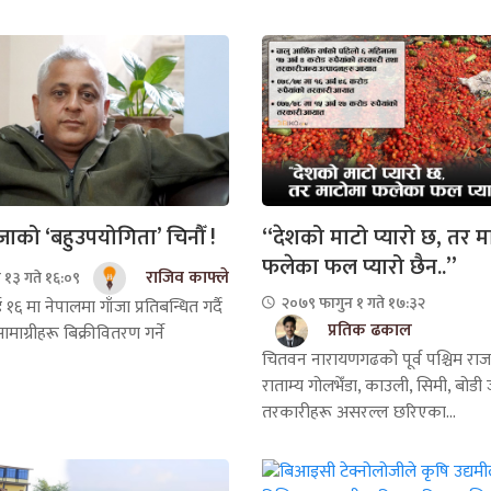
जाको ‘बहुउपयोगिता’ चिनौँ !
“देशको माटो प्यारो छ, तर म
फलेका फल प्यारो छैन..”
राजिव काफ्ले
 १३ गते १६:०९
२०७९ फागुन १ गते १७:३२
६ मा नेपालमा गाँजा प्रतिबन्धित गर्दै
प्रतिक ढकाल
ामाग्रीहरू बिक्रीवितरण गर्ने
चितवन नारायणगढको पूर्व पश्चिम राजम
राताम्य गोलभेँडा, काउली, सिमी, बोडी 
तरकारीहरू असरल्ल छरिएका...