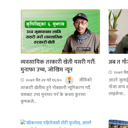
व्यवसायिक तरकारी खेती यसरी गरौँ:
अब त गाँ
मुनाफा उच्च, जोखिम न्यून
२०७९ चैत
जीविको
आउने जुलाई १
२०७९ चैत २४ गते १६:४०
गाँजा जन्य स
तरकारी खेतीमा हुने नोक्सानी न्यूनिकरण गर्दै
लाइसेन्स...
यसबाट उच्च मुनाफा गर्न के कस्ता कुरामा
कृषकले...