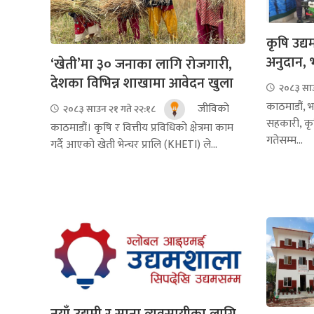
कृषि उद्य
अनुदान, 
‘खेती’मा ३० जनाका लागि रोजगारी,
देशका विभिन्न शाखामा आवेदन खुला
२०८३ साउ
काठमाडौं, 
जीविको
२०८३ साउन २१ गते २२:१८
सहकारी, कृष
काठमाडौं। कृषि र वित्तीय प्रविधिको क्षेत्रमा काम
गतेसम्म...
गर्दै आएको खेती भेन्चर प्रालि (KHETI) ले...
नयाँ उद्यमी र साना व्यवसायीका लागि