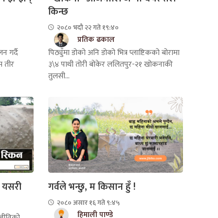
किन्छ
२०८० भदौ २२ गते १९:४०
प्रतिक ढकाल
पिठ्युँमा डोको अनि डोको भित्र प्लाष्टिकको बोरामा
न गर्दै
३\४ पाथी तोरी बोकेर ललितपुर-२१ खोकनाकी
म तीर
तुलसी...
 : यसरी
गर्वले भन्छु, म किसान हुँ !
२०८० असार १६ गते ९:४५
हिमाली पाण्डे
जीविको