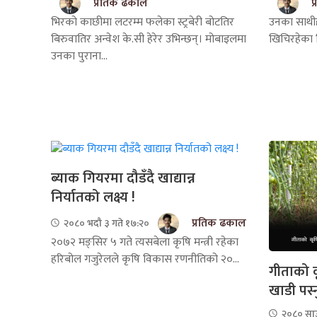
प्रतिक ढकाल
प
भिरको काछीमा लटरम्म फलेका स्ट्रबेरी बोटतिर
उनका साथीहरू
बिरुवातिर अन्वेश के.सी हेरेर उभिन्छन्। मोबाइलमा
खिचिरहेका थि
उनका पुराना...
ब्याक गियरमा दौडँदै खाद्यान्न
निर्यातको लक्ष्य !
प्रतिक ढकाल
२०८० भदौ ३ गते १७:२०
२०७२ मङ्सिर ५ गते त्यसबेला कृषि मन्त्री रहेका
हरिबोल गजुरेलले कृषि विकास रणनीतिको २०...
गीताको कृ
खाडी पस्न
२०८० साउ