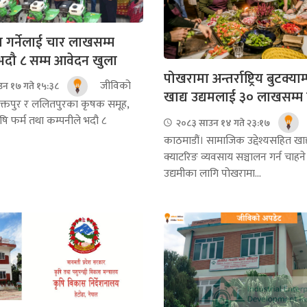
म गर्नेलाई चार लाखसम्म
भदौ ८ सम्म आवेदन खुला
पोखरामा अन्तर्राष्ट्रिय बुटक्याम्प
जीविको
न १७ गते १५:३८
खाद्य उद्यमलाई ३० लाखसम्म प
भक्तपुर र ललितपुरका कृषक समूह,
ि फर्म तथा कम्पनीले भदौ ८
२०८३ साउन १४ गते २३:१७
काठमाडौं। सामाजिक उद्देश्यसहित खाद
क्याटरिङ व्यवसाय सञ्चालन गर्न चाहने
उद्यमीका लागि पोखरामा...