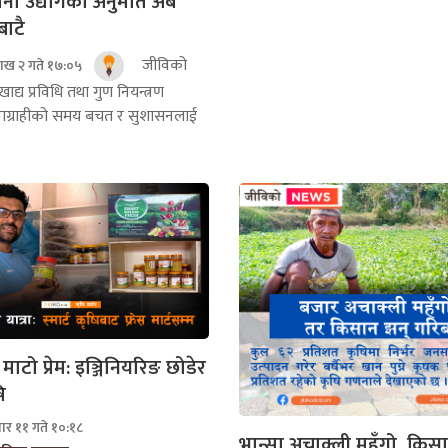
दाना उद्योगको अनुमति अब
ाटै
जीविको
ाख २ गते १७:०५
ाद्य प्रविधि तथा गुण नियन्त्रण
वाग्राहीको समय बचत र सुशासनलाई
टो प्रेम: इञ्जिनियरिङ छोडेर
ि
र ११ गते १०:१८
भान्सा अचाक्ली महँगो, किस