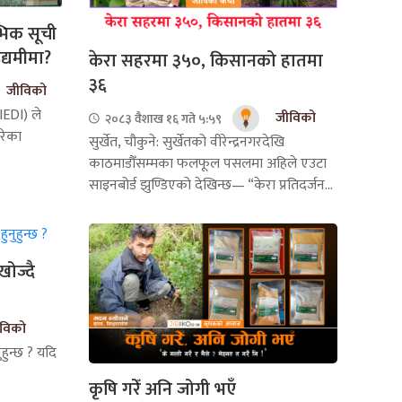
म्भिक सूची
द्यमीमा?
केरा सहरमा ३५०, किसानको हातमा
३६
जीविको
IEDI) ले
जीविको
२०८३ वैशाख १६ गते ५:५९
परेका
सुर्खेत, चौकुने: सुर्खेतको वीरेन्द्रनगरदेखि
काठमाडौँसम्मका फलफूल पसलमा अहिले एउटा
साइनबोर्ड झुण्डिएको देखिन्छ— “केरा प्रतिदर्जन...
खोज्दै
विको
नुहुन्छ ? यदि
कृषि गरेँ अनि जोगी भएँ