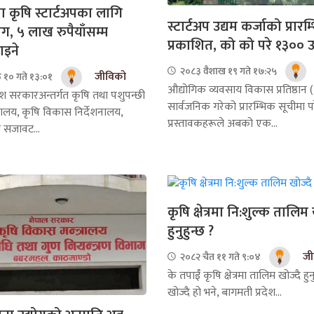
 कृषि स्टार्टअपका लागि
स्टार्टअप उद्यम कर्जाको प्रार
माग, ५ लाख रुपैयाँसम्म
प्रकाशित, को को परे १३०० उ
ाइने
२०८३ वैशाख १९ गते १७:२५
जीविको
 १० गते १३:०१
औद्योगिक व्यवसाय विकास प्रतिष्ठान (
ेश सरकारअन्तर्गत कृषि तथा पशुपन्छी
सार्वजनिक गरेको प्रारम्भिक सूचीमा 
रालय, कृषि विकास निर्देशनालय,
प्रस्तावकहरूले अबको एक...
्प सजावट...
कृषि क्षेत्रमा नि:शुल्क तालिम 
हुनुहुन्छ ?
जी
२०८२ चैत ११ गते ९:०४
के तपाईँ कृषि क्षेत्रमा तालिम खोज्दै हु
खोज्दै हो भने, बागमती प्रदेश...