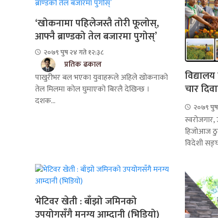
‘खोकनामा पहिलेजस्तै तोरी फूलोस्,
आफ्नै ब्राण्डको तेल बजारमा पुगोस्’
२०७९ पुष २४ गते १२:३८
प्रतिक ढकाल
विद्यालय ह
पाखुरीभर बल भएका युवाहरूले अहिले खोकनाको
चार दिवा
तेल मिलमा कोल घुमाएको बिरलै देखिन्छ ।
दशक...
२०७९ पुष 
स्वरोजगार, 
हिजोआज ठुल्
विदेशी सङ्घ
भेटिवर खेती : बाँझो जमिनको
उपयोगसँगै मनग्य आम्दानी (भिडियो)