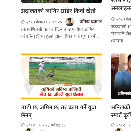
खाद्य र 
अनलाइनब
अदालतको जागिर छोडेर किवी खेती
२०८३ वैश
प्रतिक ढकाल
२०८३ वैशाख ६ गते ९:२०
काठमाडौँ । ख
तारामणि खतिवडा वर्षदिन काठमाडौंमा जागिर
विभागले से
गरेपछि छुट्टिमा ठुलो झोला भिरेर गाउँ पुगे । उनी...
ध्यानमा...
माटो छ, जमिन छ, तर काम गर्ने युवा
अनिलको मा
छैनन्
स्मार्ट कृष
२०८२ असार २३ गते ११:३९
२०८२ असा