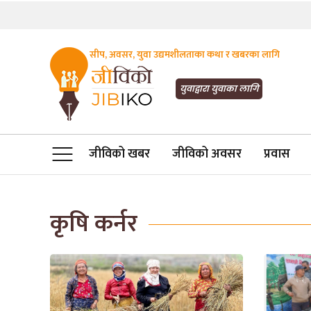
सीप, अवसर, युवा उद्यमशीलताका कथा र खबरका लागि
JIBIKO.COM
तपाईंको जीविकाको साथी
युवाद्वारा युवाका लागि
जीविको खबर
जीविको अवसर
प्रवास
कृषि कर्नर