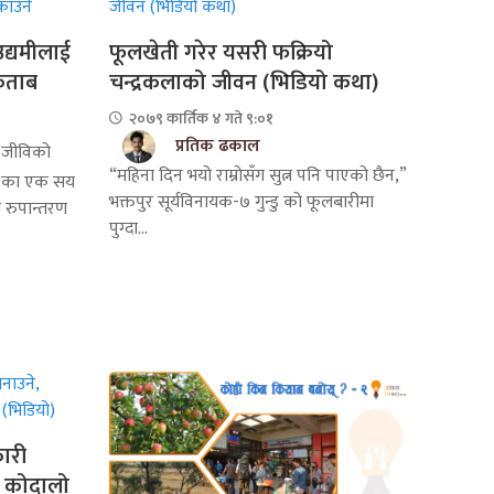
द्यमीलाई
फूलखेती गरेर यसरी फक्रियो
िताब
चन्द्रकलाको जीवन (भिडियो कथा)
२०७९ कार्तिक ४ गते ९:०१
प्रतिक ढकाल
जीविको
“महिना दिन भयो राम्रोसँग सुत्न पनि पाएको छैन,”
 १ का एक सय
भक्तपुर सूर्यविनायक-७ गुन्डु को फूलबारीमा
 रुपान्तरण
पुग्दा...
ारी
ो कोदालो