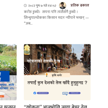
प्रतिक ढकाल
२०८२ पुष ७ गते १४:५२
करोड डुब्यो। सपना पनि त्यसैसँगै डुब्यो ।
सिन्धुपाल्चोकका किसान मदन न्यौपाने भन्छन् —
“अब...
“खोकना” आजभोलि जग्गा बेचर तेल
ान झन्झन्