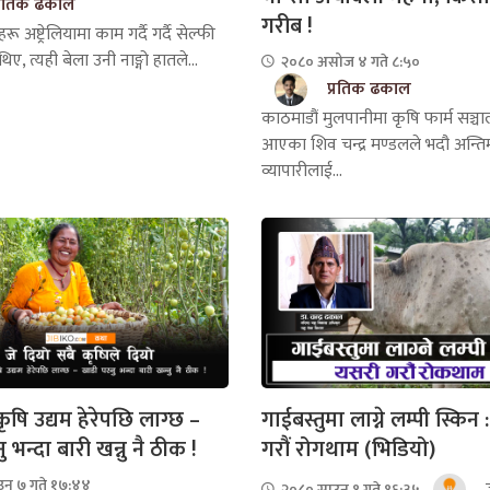
्रतिक ढकाल
गरीब !
 अष्ट्रेलियामा काम गर्दै गर्दै सेल्फी
ए, त्यही बेला उनी नाङ्गो हातले...
२०८० असोज ४ गते ८:५०
प्रतिक ढकाल
काठमाडौं मुलपानीमा कृषि फार्म सञ्चाल
आएका शिव चन्द्र मण्डलले भदौ अन्ति
व्यापारीलाई...
षि उद्यम हेरेपछि लाग्छ –
गाईबस्तुमा लाग्ने लम्पी स्किन
ु भन्दा बारी खन्नु नै ठीक !
गरौं रोगथाम (भिडियो)
न ७ गते १७:४४
२०८० साउन १ गते १६:३५