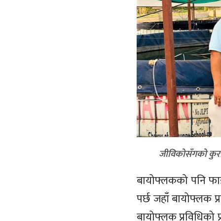
जीविकोसँगको कुराकान
बायोफ्लकको पनि फाइदा
पर्छ जहाँ बायोफ्लक प
बायोफ्लक प्रविधिको प