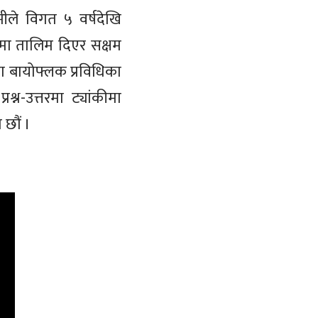
ीले विगत ५ वर्षदेखि
मा तालिम दिएर सक्षम
ँग बायोफ्लक प्रविधिका
्न-उत्तरमा ट्यांकीमा
 छौं ।