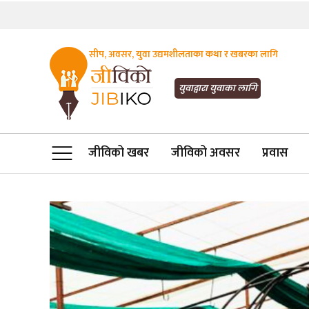
सीप, अवसर, युवा उद्यमशीलताका कथा र खबरका लागि
JIBIKO.COM
तपाईंको जीविकाको साथी
युवाद्वारा युवाका लागि
जीविको खबर
जीविको अवसर
प्रवास