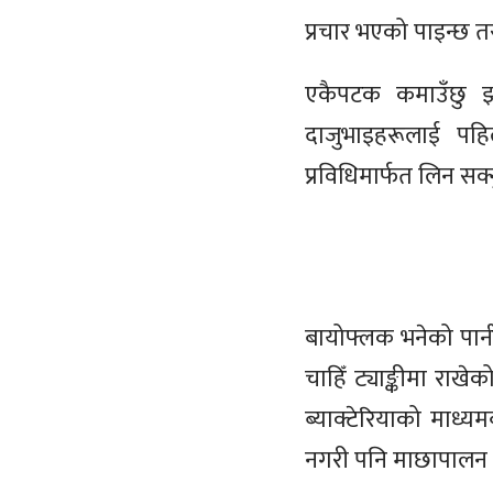
प्रचार भएको पाइन्छ तर 
एकैपटक कमाउँछु झ्
दाजुभाइहरूलाई पहि
प्रविधिमार्फत लिन सक्न
बायोफ्लक भनेको पानीला
चाहिँ ट्याङ्कीमा रा
ब्याक्टेरियाको माध्य
नगरी पनि माछापालन ग