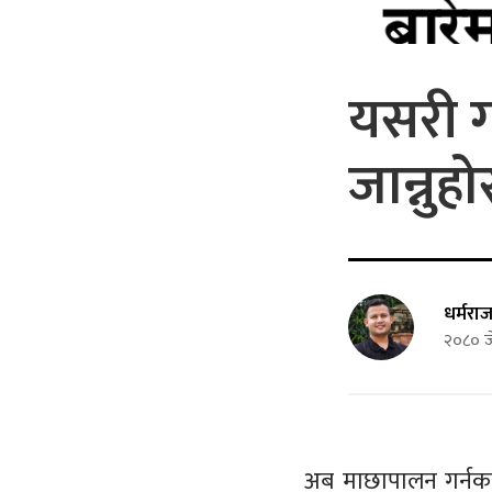
यसरी ग
जान्नुह
धर्मरा
२०८० ज
अब माछापालन गर्नका 