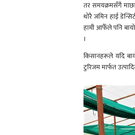
तर समयक्रमसँगै माछाप
थोरै जमिन हाई डेन्स
हामी आफैँले पनि बायोफ
।
किसानहरूले यदि बायोफ
टुरिजम मार्फत उत्पा