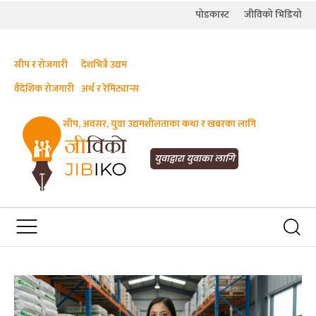
पोडकास्ट
जीविको भिडियो
सीप र रोजगारी
देशभित्रै उद्यम
वैदेशिक रोजगारी
अर्थ र रेमिट्यान्स
सीप, अवसर, युवा उद्यमशीलताका कथा र खबरका लागि
JIBIKO.COM
तपाईंको जीविकाको साथी
युवाद्वारा युवाका लागि