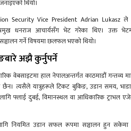
 जनाइएको थियो।
tion Security Vice President Adrian Lukasz ले
मुख धनराज आचार्यसँग भेट गरेका थिए। उक्त भेटमा पो
सञ्चालन गर्ने विषयमा छलफल भएको थियो।
रे अझै कुर्नुपर्ने
िक वेबसाइटमा हाल नेपालअन्तर्गत काठमाडौं गन्तव्य मात
छैन। त्यसैले यात्रुहरूले टिकट बुकिङ, उडान समय, भा
ागि फ्लाई दुबई, विमानस्थल वा आधिकारिक ट्राभल एजेन्टबाट
गि नियमित उडान सफल रूपमा सञ्चालन हुन सकेमा यो पो