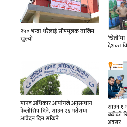
२५० भन्दा धेरैलाई सीपमूलक तालिम
‘खेती’मा
खुल्यो
देशका वि
मानव अधिकार आयोगले अनुसन्धान
साउन १ ग
फेलोसिप दिने, साउन २६ गतेसम्म
बढीको बि
आवेदन दिन सकिने
अवसर