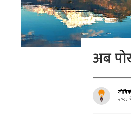
अब पोख
जीविक
२०८३ ज