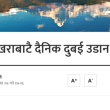
राबाटै दैनिक दुबई उडान 
ो
ेठ २७ गते १७:२६