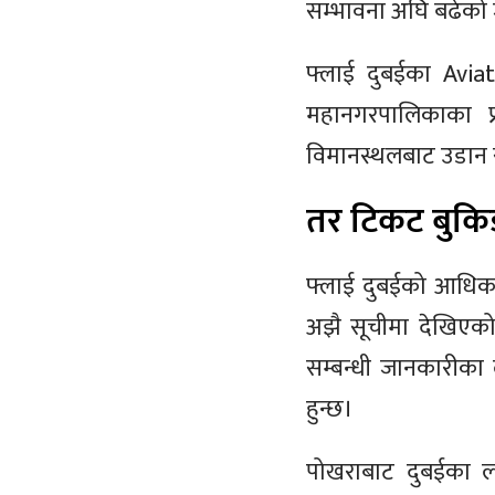
सम्भावना अघि बढेको
फ्लाई दुबईका Avia
महानगरपालिकाका प्र
विमानस्थलबाट उडान 
तर टिकट बुकिङबा
फ्लाई दुबईको आधिकार
अझै सूचीमा देखिएको 
सम्बन्धी जानकारीका ल
हुन्छ।
पोखराबाट दुबईका ला