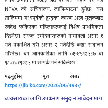
लागि अन्तर्वार्ता २०८३ जेठ २१ गते बिहान ११ बजे
NTVA को सचिवालय, लाजिम्पाटमा हुनेछ। यस
तालिममा मध्यपूर्वको द्वन्द्वका कारण अरब मुलुकबाट
स्वदेश फर्किएका महिलाहरूलाई विशेष प्राथमिकता
दिइनेछ। सफल उम्मेदवारहरूको नामावली असार १
गते प्रकाशित गरी असार २ गतेदेखि कक्षा सञ्चालन
गरिनेछ। थप जानकारीका लागि ०१-४५९२५८७ वा
९८०१०१९२२५ मा सम्पर्क गर्न सकिनेछ।
पढ्नुहोस् पूरा खबर –
https://jibiko.com/2026/06/4937/
व्यवसायका लागि उपकरण अनुदान आवेदन माग