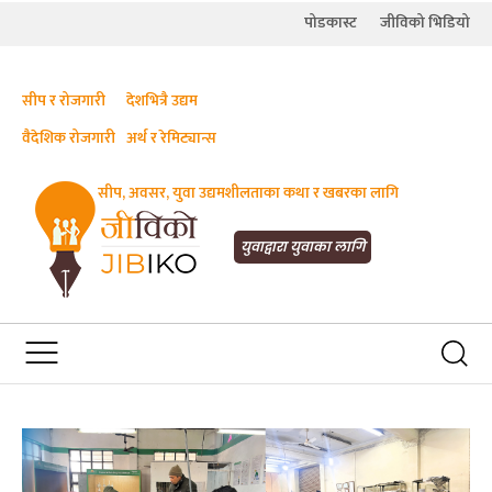
पोडकास्ट
जीविको भिडियो
सीप र रोजगारी
देशभित्रै उद्यम
वैदेशिक रोजगारी
अर्थ र रेमिट्यान्स
सीप, अवसर, युवा उद्यमशीलताका कथा र खबरका लागि
JIBIKO.COM
तपाईंको जीविकाको साथी
युवाद्वारा युवाका लागि