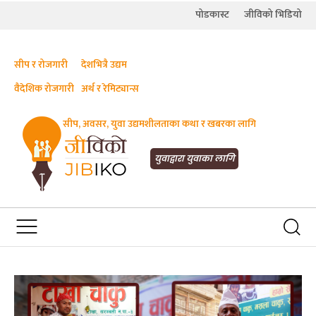
पोडकास्ट
जीविको भिडियो
सीप र रोजगारी
देशभित्रै उद्यम
वैदेशिक रोजगारी
अर्थ र रेमिट्यान्स
सीप, अवसर, युवा उद्यमशीलताका कथा र खबरका लागि
JIBIKO.COM
तपाईंको जीविकाको साथी
युवाद्वारा युवाका लागि