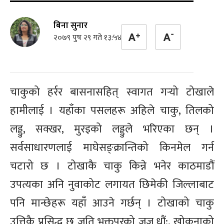
बिना सुनार
२०७९ पुष २९ गते १३:५४
चाकुको हर्रर बासनासहित् स्वागत गर्‍यो टोखाले
हामीलाई । यहाँका पसलहरू अहिले चाकु, तिलको
लड्डु, सक्खर, मुरइको लड्डुले भरिएका छन् ।
सर्वसाधारणलाई माघेसङ्क्रान्तिको किनमेल गर्न
चटारो छ । टोखाकै चाकु किन्ने भनेर काठमाडौं
उपत्यका अनि नुवाकोट लगायत छिमेकी जिल्लाबाट
पनि मान्छेहरू यहाँ आउने गर्छन् । टोखाको चाकु
उत्तिकै प्रसिद्ध छ जति भक्तपुरको जुजु धौं:, खोकनाको