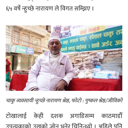
६५ वर्षे न्हुच्छे नारायण ले विगत सम्झिए ।
चाकु व्यवसायी न्हुच्छे नारायण श्रेष्ठ, फोटो : पुष्कल श्रेष्ठ/जीविको
टोखालाई केही दशक अगाडिसम्म काठमाडौँ
उपत्यकाको उखुको जोन भनेर चिनिन्थ्यो । अहिले पनि