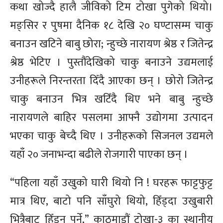
कथा खोज्दै हालै जीविको टिम टोखा पुगेको थियो।
मङ्सिर र पुषमा दैनिक १८ देखि २० घण्टासम्म चाकु
बनाउन खटिने बाबु छोरा; न्हुच्छे नारायण श्रेष्ठ र जितेन्द्र
श्रेष्ठ भेटिए । पुस्तौंदेखिको चाकु बनाउने उद्यमलाई
उनीहरूले निरन्तरता दिँदै आएका छन् । छोरो जितेन्द्र
चाकु बनाउन भित्र खटिँदै थिए भने बाबु न्हुच्छे
नारायणले बाहिर पसलमा आफ्नै उद्योगमा उत्पादन
भएका चाकु बेच्दै थिए । उनीहरूको सिजनल उद्यमले
यहाँ २० जनाभन्दा बढीले रोजगारी पाएका छन् ।
“पहिला यहाँ उखुको घारी थियो नि ! घरहरू फाट्टफुट्ट
मात्र थिए, बाटो पनि साँघुरो थियो, हिँड्दा उखुबारी
भित्रैबाट हिँड्न पर्ने,” काठमाडौं टोखा-३ का स्थानीय