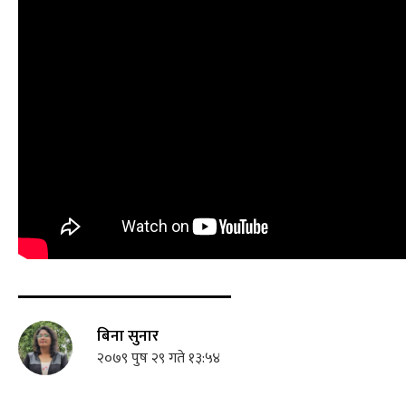
बिना सुनार
२०७९ पुष २९ गते १३:५४