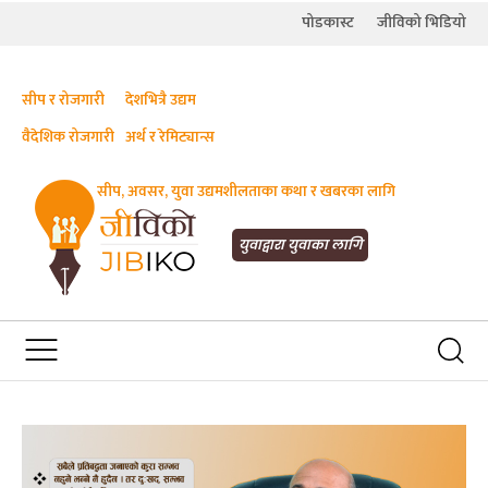
पोडकास्ट
जीविको भिडियो
सीप र रोजगारी
देशभित्रै उद्यम
वैदेशिक रोजगारी
अर्थ र रेमिट्यान्स
सीप, अवसर, युवा उद्यमशीलताका कथा र खबरका लागि
JIBIKO.COM
तपाईंको जीविकाको साथी
युवाद्वारा युवाका लागि