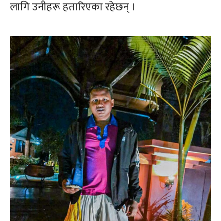
लागि उनीहरू हतारिएका रहेछन् ।