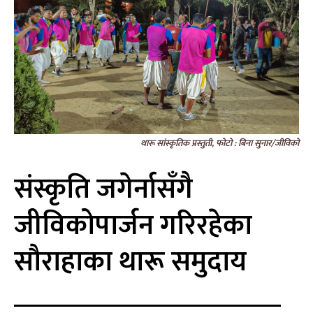
थारू सांस्कृतिक प्रस्तुती, फोटो : बिना सुनार/जीविको
संस्कृति जगेर्नासँगै
जीविकोपार्जन गरिरहेका
सौराहाका थारू समुदाय