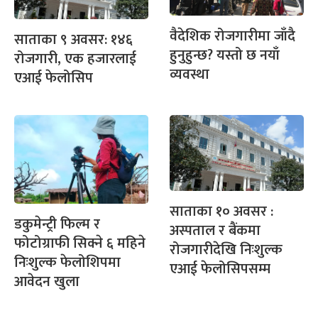
वैदेशिक रोजगारीमा जाँदै
साताका ९ अवसर: १४६
हुनुहुन्छ? यस्तो छ नयाँ
रोजगारी, एक हजारलाई
व्यवस्था
एआई फेलोसिप
साताका १० अवसर :
डकुमेन्ट्री फिल्म र
अस्पताल र बैंकमा
फोटोग्राफी सिक्ने ६ महिने
रोजगारीदेखि निःशुल्क
निःशुल्क फेलोशिपमा
एआई फेलोसिपसम्म
आवेदन खुला