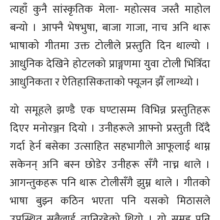
त्यहाँ कुनै सांस्कृतिक मेला- महोत्सव जस्तै माहोल
बन्यो । आफ्नै भेषभुषा, बाजा गाजा, नाच अनि थारू
भाषाको गीतमा उक्त टोलीले प्रस्तुति दिन थाल्यो ।
आधुनिक देखिने होटलको प्राङ्गणमा युवा टोली भित्रिँदा
आधुनिकता र ऐतिहासिकताको फ्यूजन झैँ लाग्थ्यो ।
यो समूहले झण्डै एक घण्टासम्म विभिन्न प्रस्तुतिहरू
दिएर मनोरञ्जन दियो । उनीहरूले आफ्नो प्रस्तुती दिँदै
गर्दा हेर्न बसेका उत्साहित सहभागीले आफूलाई थाम्न
सकेनन् अनि बस्न छोडेर उनीहरू सँगै नाच्न थाले ।
आगन्तुकहरू पनि थारू टोलीसँगै झुम्न थाले । गीतको
भाषा बुझ्न कठिन भएता पनि यसको मिठासले
उपस्थित सबैलाई तानिरहेको थियो । यो समूह पनि