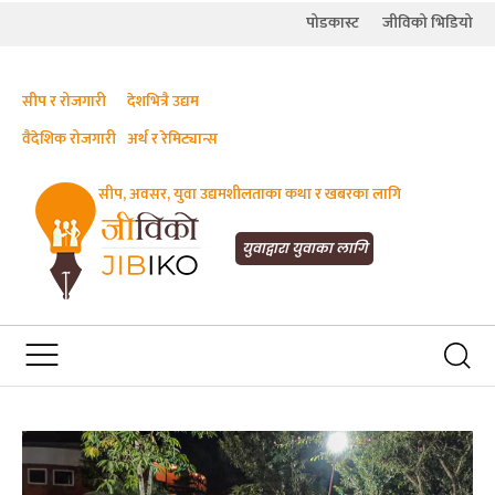
पोडकास्ट
जीविको भिडियो
सीप र रोजगारी
देशभित्रै उद्यम
वैदेशिक रोजगारी
अर्थ र रेमिट्यान्स
सीप, अवसर, युवा उद्यमशीलताका कथा र खबरका लागि
JIBIKO.COM
तपाईंको जीविकाको साथी
युवाद्वारा युवाका लागि