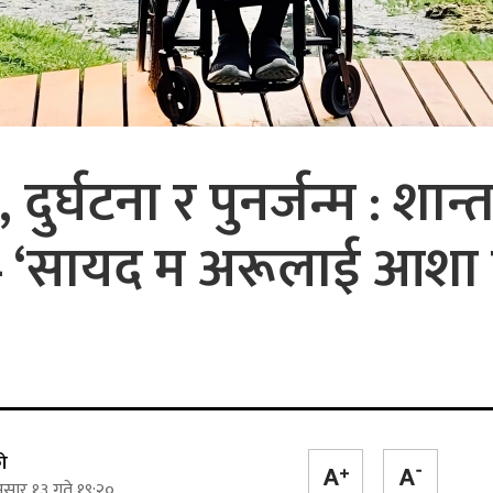
, दुर्घटना र पुनर्जन्म : शान्त
– ‘सायद म अरूलाई आशा
ो
सार १३ गते १९:२०