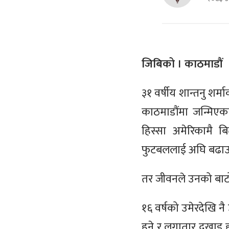
जिबिको । काठमाडौं
३१ वर्षीय शान्तनु श
काठमाडौंमा जन्मिएका
हिस्सा अमेरिकामै बि
फुटबललाई अघि बढाउने
तर जीवनले उनको बा
१६ वर्षको उमेरदेखि नै
हुने र लगातार दुखाइ 