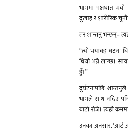
भागमा पक्षघात भयो।
दुखाइ र शारीरिक चुनौ
तर शान्तनु भन्छन्– त
“त्यो भयावह घटना थि
थियो भन्ने लाग्छ। स
हुँ।”
दुर्घटनापछि शान्तनुल
भागले साथ नदिए पनि 
बाटो रोजे। त्यही क्रम
उनका अनुसार, ‘आर्ट अफ