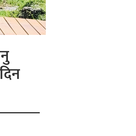
नु
 दिन