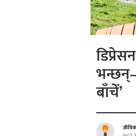
डिप्रेसन
भन्छन्
बाँचेँ’
जीविक
२०८३ अ