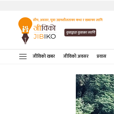
सीप, अवसर, युवा उद्यमशीलताका कथा र खबरका लागि
JIBIKO.COM
तपाईंको जीविकाको साथी
युवाद्वारा युवाका लागि
जीविको खबर
जीविको अवसर
प्रवास