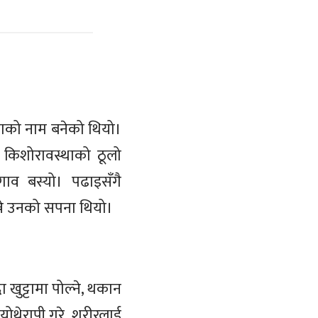
शाको नाम बनेको थियो।
र किशोरावस्थाको ठूलो
लगाव बस्यो। पढाइसँगै
ने उनको सपना थियो।
 खुट्टामा पोल्ने, थकान
योथेरापी गरे, शरीरलाई