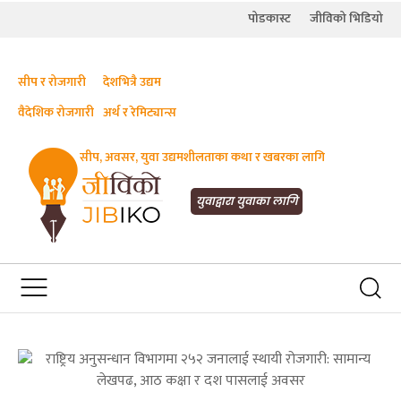
पोडकास्ट
जीविको भिडियो
सीप र रोजगारी
देशभित्रै उद्यम
वैदेशिक रोजगारी
अर्थ र रेमिट्यान्स
सीप, अवसर, युवा उद्यमशीलताका कथा र खबरका लागि
JIBIKO.COM
तपाईंको जीविकाको साथी
युवाद्वारा युवाका लागि