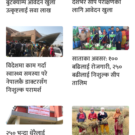
देशभर सीप परीक्षणका
बुटक्याम्प आवेदन खुला
लागि आवेदन खुला
उत्कृष्टलाई सवा लाख
साताका अवसर: १००
विदेशमा काम गर्दा
बढिलाई रोजगारी, २५०
स्वास्थ्य समस्या परे
बढीलाई निःशुल्क सीप
नेपालकै डाक्टरसँग
तालिम
निःशुल्क परामर्श
२५० भन्दा धेरैलाई