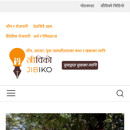
पोडकास्ट
जीविको भिडियो
सीप र रोजगारी
देशभित्रै उद्यम
वैदेशिक रोजगारी
अर्थ र रेमिट्यान्स
सीप, अवसर, युवा उद्यमशीलताका कथा र खबरका लागि
JIBIKO.COM
सीप, रोजगारी र अवसरका लागि जीविको
युवाद्वारा युवाका लागि