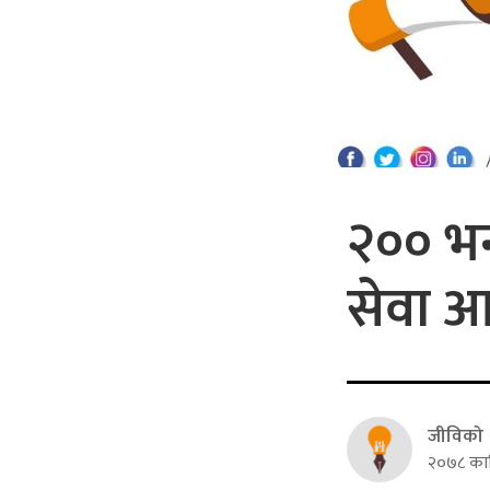
२०० भन
सेवा आ
जीविको
२०७८ कार