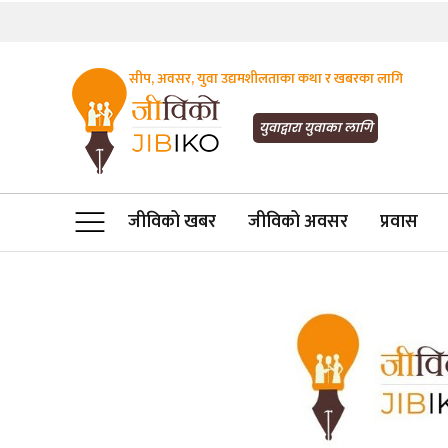
सीप, अवसर, युवा उद्यमशीलताका कथा र खबरका लागि
JIBIKO.COM
तपाईंको जीविकाको साथी
युवाद्वारा युवाका लागि
जीविको खबर
जीविको अवसर
प्रवास