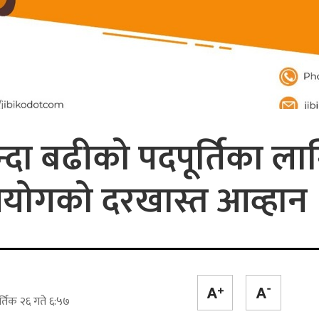
्दा बढीको पदपूर्तिका ल
योगको दरखास्त आव्हान
्तिक २६ गते ६:५७