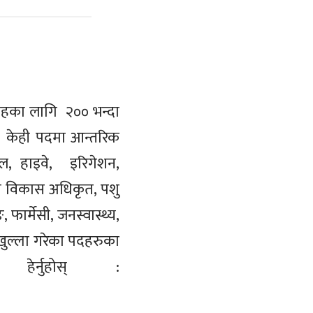
ं तहका लागि २०० भन्दा
छ । केही पदमा आन्तरिक
रल, हाइवे, इरिगेशन,
्स्य विकास अधिकृत, पशु
ार्मेसी, जनस्वास्थ्य,
 खुल्ला गरेका पदहरुका
ेर्नुहोस् :