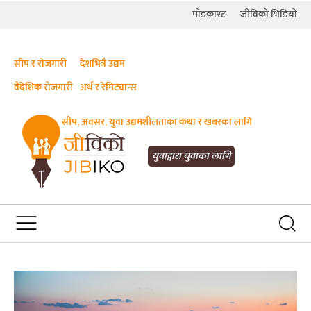
पोडकास्ट
जीविको भिडियो
सीप र रोजगारी
देशभित्रै उद्यम
वैदेशिक रोजगारी
अर्थ र रेमिट्यान्स
सीप, अवसर, युवा उद्यमशीलताका कथा र खबरका लागि
JIBIKO.COM
तपाईंको जीविकाको साथी
युवाद्वारा युवाका लागि