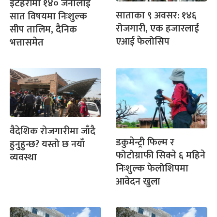
इटहरीमा १४० जनालाई
साताका ९ अवसर: १४६
सात विषयमा निःशुल्क
रोजगारी, एक हजारलाई
सीप तालिम, दैनिक
एआई फेलोसिप
भत्तासमेत
वैदेशिक रोजगारीमा जाँदै
डकुमेन्ट्री फिल्म र
हुनुहुन्छ? यस्तो छ नयाँ
फोटोग्राफी सिक्ने ६ महिने
व्यवस्था
निःशुल्क फेलोशिपमा
आवेदन खुला