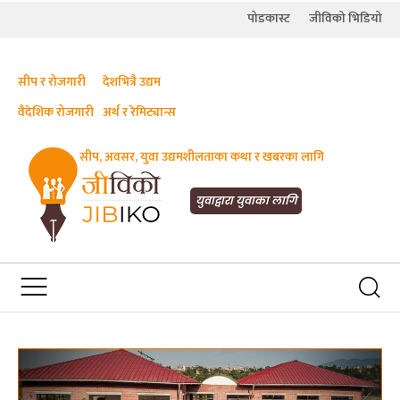
पोडकास्ट
जीविको भिडियो
सीप र रोजगारी
देशभित्रै उद्यम
वैदेशिक रोजगारी
अर्थ र रेमिट्यान्स
सीप, अवसर, युवा उद्यमशीलताका कथा र खबरका लागि
JIBIKO.COM
तपाईंको जीविकाको साथी
युवाद्वारा युवाका लागि