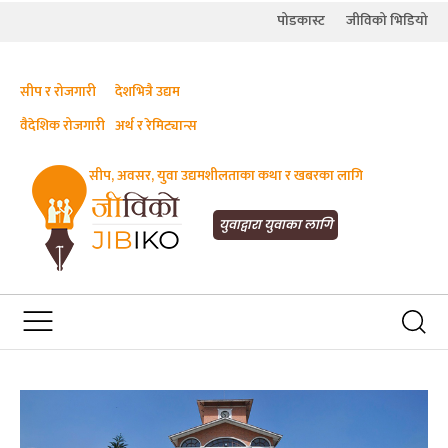
पोडकास्ट
जीविको भिडियो
सीप र रोजगारी
देशभित्रै उद्यम
वैदेशिक रोजगारी
अर्थ र रेमिट्यान्स
सीप, अवसर, युवा उद्यमशीलताका कथा र खबरका लागि
JIBIKO.COM
तपाईंको जीविकाको साथी
युवाद्वारा युवाका लागि