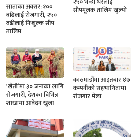
२५० भन्दा धेरैलाई
साताका अवसर: १००
सीपमूलक तालिम खुल्यो
बढिलाई रोजगारी, २५०
बढीलाई निःशुल्क सीप
तालिम
काठमाडौंमा आइतबार ४७
‘खेती’मा ३० जनाका लागि
कम्पनीको सहभागितामा
रोजगारी, देशका विभिन्न
रोजगार मेला
शाखामा आवेदन खुला