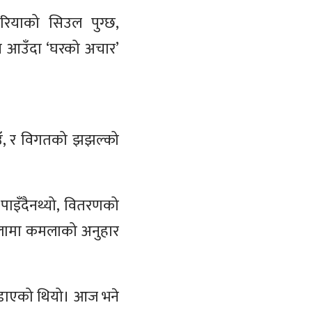
रियाको सिउल पुग्छ,
ट्न आउँदा ‘घरको अचार’
गाउँ, र विगतको झझल्को
ी पाइँदैनथ्यो, वितरणको
 बेलामा कमलाको अनुहार
उडाएको थियो। आज भने