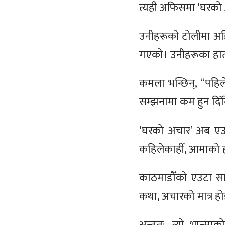
त्यही अफिसमा ‘घरको अ
उनीहरूको टोलीमा अह
गएको। उनीहरूका हात
कमला भन्छिन्, “पहिल
सम्झनामा कम हुन दिँद
‘घरको अचार’ अब एउटा 
कहिलेकाहीँ, आमाको 
काठमाडौँको एउटा सान
कथा, अचारको मात्र ह