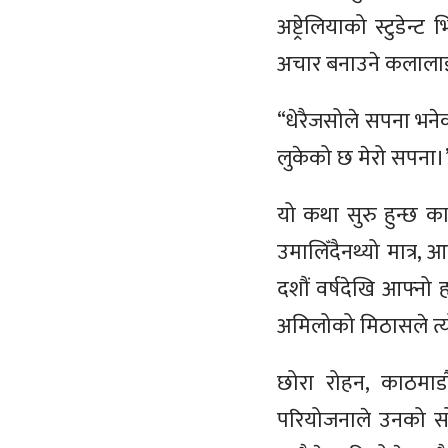
अष्ट्रेलियाको स्टुडे
अचार बनाउने कलालाई स
“धेरैजसोले सपना भनेक
लुकेको छ मेरो सपना।
यो कथा सुरु हुन्छ क
उमालिँदैनथ्यो मात्र, 
दशौं वर्षदेखि आफ्नो
अमिलोको मिठासले त्यो
छोरा रोहन, काठमाड
परियोजनाले उनको सो