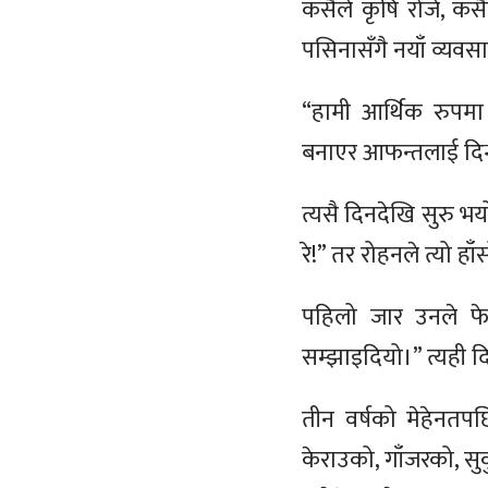
कसैले कृषि रोजे, कस
पसिनासँगै नयाँ व्यवस
“हामी आर्थिक रुपमा 
बनाएर आफन्तलाई दिन्थ
त्यसै दिनदेखि सुरु भ
रे!” तर रोहनले त्यो ह
पहिलो जार उनले फे
सम्झाइदियो।” त्यही द
तीन वर्षको मेहेनतप
केराउको, गाँजरको, 