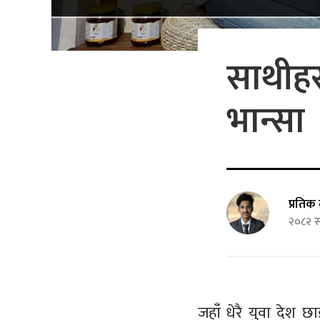
साथीहर
भान्सा
प्रति
२०८२ स
जहाँ धेरै युवा देश 