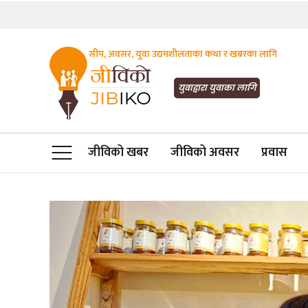
सीप, अवसर, युवा उद्यमशीलताका कथा र खबरका लागि
JIBIKO.COM
तपाईंको जीविकाको साथी
युवाद्वारा युवाका लागि
जीविको खबर
जीविको अवसर
प्रवास