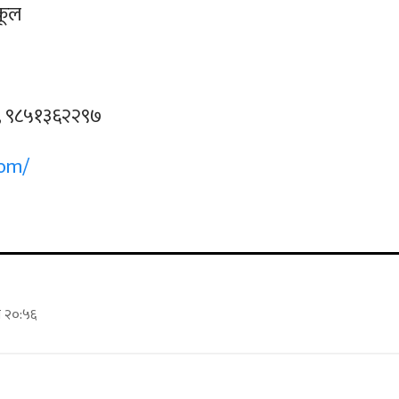
कूल
 ९८५१३६२२९७
com/
े २०:५६