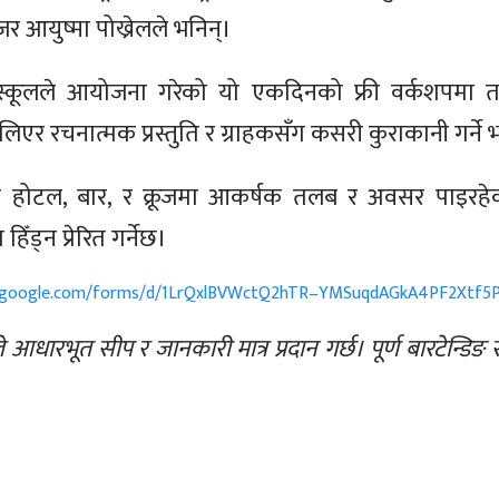
जर आयुष्मा पोख्रेलले भनिन्।
स्कूलले आयोजना गरेको यो एकदिनको फ्री वर्कशपमा तप
र रचनात्मक प्रस्तुति र ग्राहकसँग कसरी कुराकानी गर्ने भन्
रूले होटल, बार, र क्रूजमा आकर्षक तलब र अवसर पाइरहे
िँड्न प्रेरित गर्नेछ।
s.google.com/forms/d/1LrQxlBVWctQ2hTR–YMSuqdAGkA4PF2Xtf5P
धारभूत सीप र जानकारी मात्र प्रदान गर्छ। पूर्ण बारटेन्डि