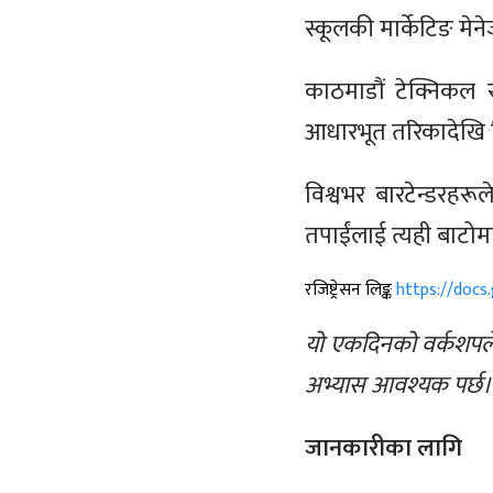
स्कूलकी मार्केटिङ मेने
काठमाडौं टेक्निकल 
आधारभूत तरिकादेखि लिए
विश्वभर बारटेन्डरह
तपाईंलाई त्यही बाटोमा ह
रजिष्ट्रेसन लिङ्क
https://doc
यो एकदिनको वर्कशपले आ
अभ्यास आवश्यक पर्छ।
जानकारीका लागि