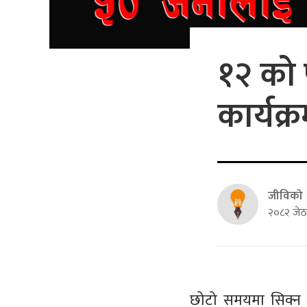
१२ को 
कार्यक
जीविको
२०८२ जेठ
छोटो समयमा सिक्न स