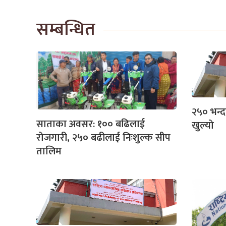
सम्बन्धित
२५० भन्द
साताका अवसर: १०० बढिलाई
खुल्यो
रोजगारी, २५० बढीलाई निःशुल्क सीप
तालिम