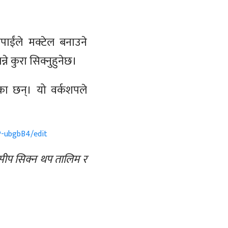
ाईंले मक्टेल बनाउने
ने कुरा सिक्नुहुनेछ।
का छन्। यो वर्कशपले
-ubgbB4/edit
ङ सीप सिक्न थप तालिम र