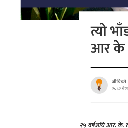
त्यो भा
आर के 
जीविको
२०८२ वैश
२५ वर्षअघि आर. के. ल