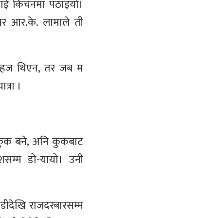
उनलाई किचनमा पठाइयो।
तर आर.के. लामाले ती
यति सहज थिएन, तर जब म
ात्रा ।
 कुक बने, अनि कुकबाट
शसम्म डो-यायो। उनी
पडीदेखि राजदरबारसम्म