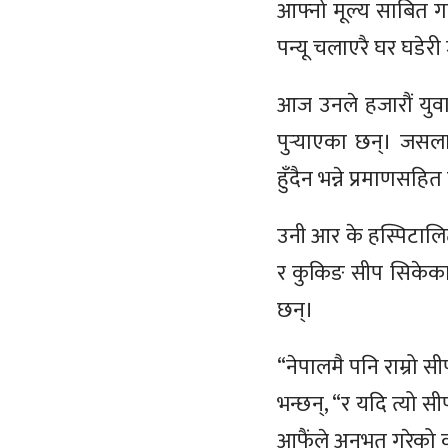
आफ्नो मूल्य साबित गर
पन्यू चलाएरै घर घडेर
आज उनले हजारौं युवाल
पुर्‍याएका छन्। जसल
हुँदैन भन्ने प्रमाणसहित
उनी आर के हस्पिटालिटी
र कुकिङ सीप सिकेका 
छन्।
“नेपालमै पनि राम्रो 
भन्छन्, “र यदि त्यो स
आफैंले अनुभूत गरेको क