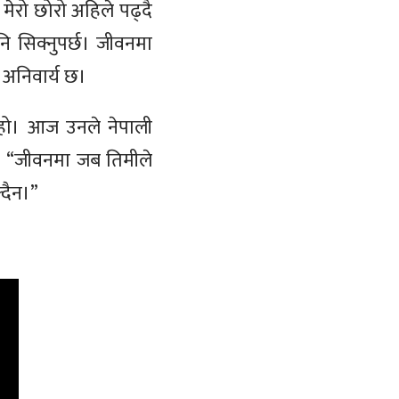
मेरो छोरो अहिले पढ्दै
नि सिक्नुपर्छ। जीवनमा
त अनिवार्य छ।
ा हो। आज उनले नेपाली
्। “जीवनमा जब तिमीले
्दैन।”