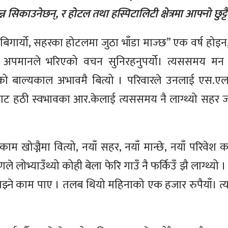
्न सिकाउनेछन्, र होटल तथा हस्पिटालिटी क्षेत्रमा आफ्नो छुट्
ि बिगार्यो, सहरका होटलमा जुठा भाँडा माज्छ” एक वर्ष होइन, दु
को अपमानले भरिएको वचन सुनिरहनुपर्यो। त्यससमय मन भक
उनको बाल्यकाल अभावमै बित्यो । परिवारले उनलाई एस.एल
ाट हठी स्वभावका आर.केलाई त्यससमय नै लाग्थ्यो सहर जान
ाम खोज्नैमा वित्यो, नयाँ सहर, नयाँ मान्छे, नयाँ परिवे
े लोभ्याउँथ्यो कोही बेला फेरि गाउँ नै फर्किउँ झै लाग्थ्य
झ्ने काम पाए । तलब थियो महिनाको एक हजार रुपैयाँ। त्यह