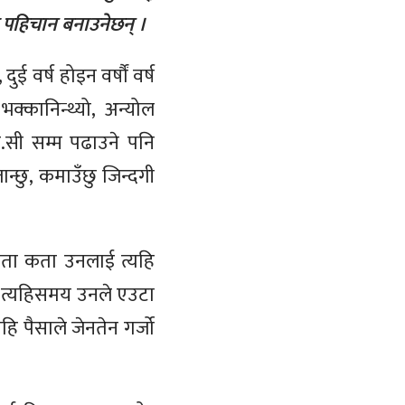
टै पहिचान बनाउनेछन् ।
ई वर्ष होइन वर्षौं वर्ष
्कानिन्थ्यो, अन्योल
.सी सम्म पढाउने पनि
्छु, कमाउँछु जिन्दगी
श कता कता उनलाई त्यहि
ो । त्यहिसमय उनले एउटा
ि पैसाले जेनतेन गर्जो