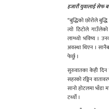
हजारौं युवालाई सेफ बन
“बुद्धिको छोरोले बुद्ध
त्यो ठिटोले गाउँले
लाग्थ्यो भविष्य । 
अवस्था थिएन । सानैब
फेर्छु ।
सुरुवातका केही दिन क
सहरको रङ्गिन वातावरणल
सानो होटलमा भाँडा मा
टर्थ्यो ।