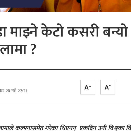
ँडा माझ्ने केटो कसरी बन्य
लामा ?
ाख २६ गते २२:२१
ामाले कल्पनासमेत गरेका थिएनन् एकदिन उनी विश्वका विभिन्