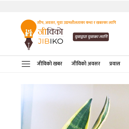
सीप, अवसर, युवा उद्यमशीलताका कथा र खबरका लागि
JIBIKO.COM
तपाईंको जीविकाको साथी
युवाद्वारा युवाका लागि
जीविको खबर
जीविको अवसर
प्रवास