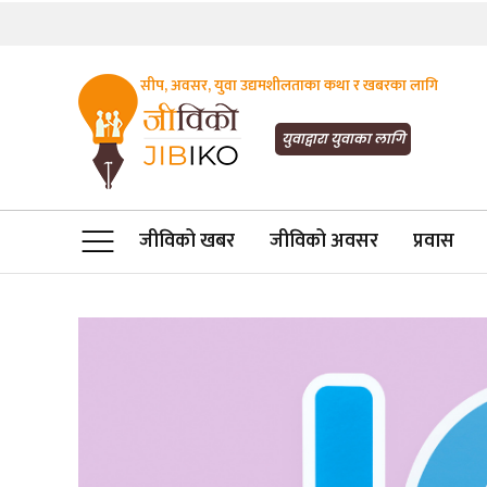
सीप, अवसर, युवा उद्यमशीलताका कथा र खबरका लागि
JIBIKO.COM
तपाईंको जीविकाको साथी
युवाद्वारा युवाका लागि
जीविको खबर
जीविको अवसर
प्रवास