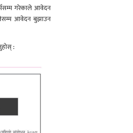
्ससम्म गरेकाले आवेदन
गतेसम्म आवेदन बुझाउन
ुहोस् :