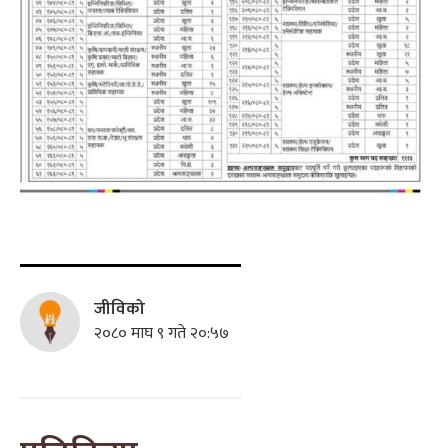
जीविको
२०८० माघ ९ गते २०:५७