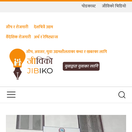
पोडकास्ट
जीविको भिडियो
सीप र रोजगारी
देशभित्रै उद्यम
वैदेशिक रोजगारी
अर्थ र रेमिट्यान्स
सीप, अवसर, युवा उद्यमशीलताका कथा र खबरका लागि
JIBIKO.COM
तपाईंको जीविकाको साथी
युवाद्वारा युवाका लागि