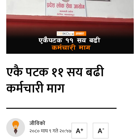
एकै पटक ११ सय बढी
कर्मचारी माग
जीविको
२०८० माघ ९ गते २०:५७