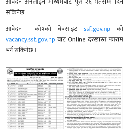
आवेदन अनलाइन माध्यमबाट पुस २६ गतेसम्म दिन
सकिनेछ ।
आवेदन कोषको बेवसाइट
ssf.gov.np
को
vacancy.sst.gov.np
बाट Online दरखास्त फाराम
भर्न सकिनेछ ।