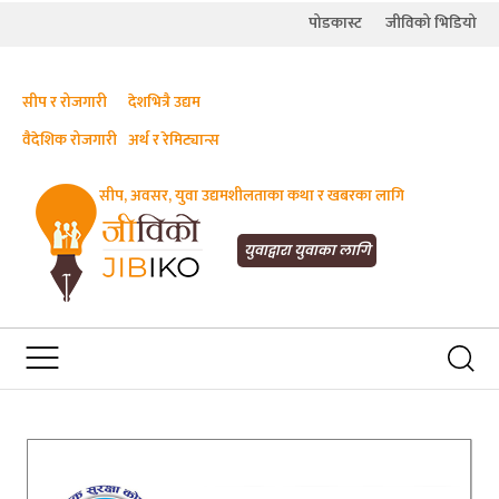
पोडकास्ट
जीविको भिडियो
सीप र रोजगारी
देशभित्रै उद्यम
वैदेशिक रोजगारी
अर्थ र रेमिट्यान्स
सीप, अवसर, युवा उद्यमशीलताका कथा र खबरका लागि
JIBIKO.COM
तपाईंको जीविकाको साथी
युवाद्वारा युवाका लागि