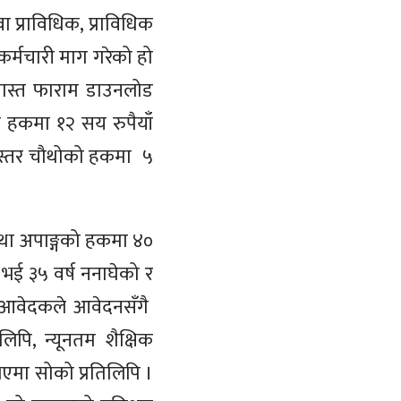
 प्राविधिक, प्राविधिक
र्मचारी माग गरेको हो
स्त फाराम डाउनलोड
 हकमा १२ सय रुपैयाँ
क स्तर चौथोको हकमा ५
तथा अपाङ्गको हकमा ४०
ा भई ३५ वर्ष ननाघेको र
आवेदकले आवेदनसँगै
िपि, न्यूनतम शैक्षिक
एमा सोको प्रतिलिपि ।