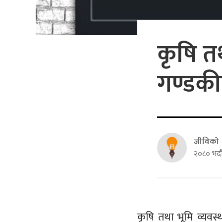
कृषि तथ
गण्डकील
जीविको
२०८० भदौ
कृषि तथा भूमि व्यवस