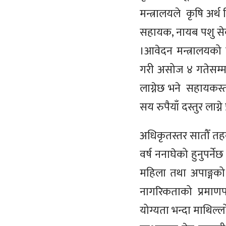
मन्त्रालयले कृषि अर्थ
सहायक, नायब पशु सेव
।आवेदन मन्त्रालयको
गरी असोज ४ गतेसम्म
लाग्नेछ भने
सहायकस्
सय रुपैयाँ दस्तुर लाग
अधिकृतस्तर
सातौँ तह
वर्ष ननाघेको हुनुपर्न
महिला तथा अपाङ्गक
नागरिकताको प्रमाणपत
योग्यता भन्दा माथिल