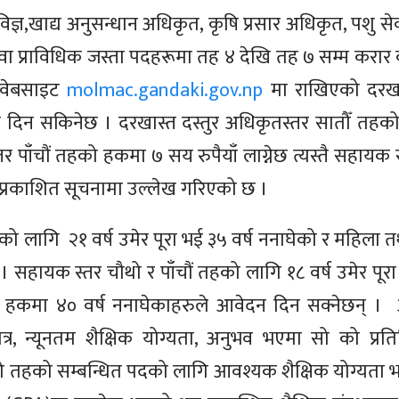
विज्ञ,खाद्य
अनुसन्धान अधिकृत, कृषि प्रसार अधिकृत, पशु सेवा
ा प्राविधिक जस्ता पदहरूमा तह ४ देखि तह ७ सम्म करार क
 वेबसाइट
molmac.gandaki.gov.np
मा राखिएको दरखा
 दिन सकिनेछ । दरखास्त दस्तुर
अधिकृतस्तर
सातौँ तहको
तर
पाँचौं तहको हकमा ७ सय रुपैयाँ लाग्नेछ त्यस्तै सहाय
्ने प्रकाशित सूचनामा उल्लेख गरिएको छ ।
को लागि २१ वर्ष उमेर पूरा भई ३५ वर्ष ननाघेको र महिला 
ेछ । सहायक स्तर चौथो र पाँचौं तहको लागि १८ वर्ष उमेर पूर
ो हकमा ४० वर्ष
ननाघेकाहरुले
आवेदन दिन सक्नेछन् । 
्र, न्यूनतम शैक्षिक योग्यता, अनुभव भएमा सो को प्रतिल
्लो तहको सम्बन्धित पदको लागि आवश्यक शैक्षिक योग्यता भ