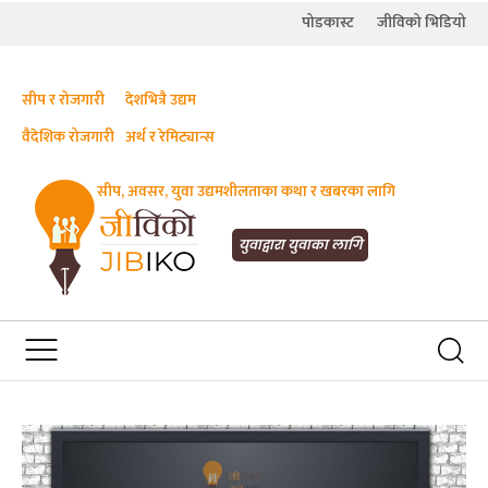
पोडकास्ट
जीविको भिडियो
सीप र रोजगारी
देशभित्रै उद्यम
वैदेशिक रोजगारी
अर्थ र रेमिट्यान्स
सीप, अवसर, युवा उद्यमशीलताका कथा र खबरका लागि
JIBIKO.COM
तपाईंको जीविकाको साथी
युवाद्वारा युवाका लागि