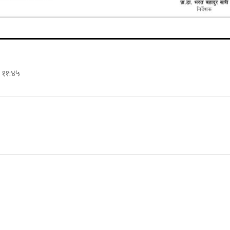
े ११:४५