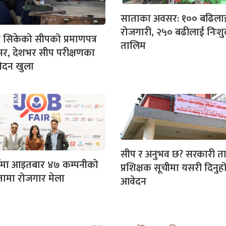
साताका अवसर: १०० बढिला
रोजगारी, २५० बढीलाई निःशु
 सिकेको सीपको प्रमाणपत्र
तालिम
र, देशभर सीप परीक्षणका
ेदन खुला
सीप र अनुभव छ? सरकारी 
ंमा आइतबार ४७ कम्पनीको
प्रशिक्षक सूचीमा यसरी दिनुह
ामा रोजगार मेला
आवेदन