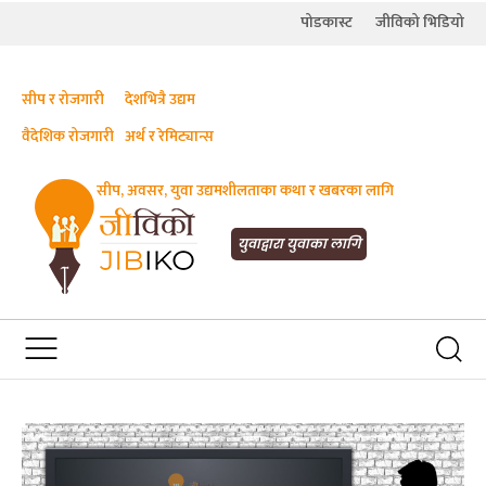
पोडकास्ट
जीविको भिडियो
सीप र रोजगारी
देशभित्रै उद्यम
वैदेशिक रोजगारी
अर्थ र रेमिट्यान्स
सीप, अवसर, युवा उद्यमशीलताका कथा र खबरका लागि
JIBIKO.COM
तपाईंको जीविकाको साथी
युवाद्वारा युवाका लागि