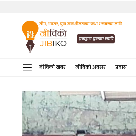
सीप, अवसर, युवा उद्यमशीलताका कथा र खबरका लागि
JIBIKO.COM
तपाईंको जीविकाको साथी
युवाद्वारा युवाका लागि
जीविको खबर
जीविको अवसर
प्रवास