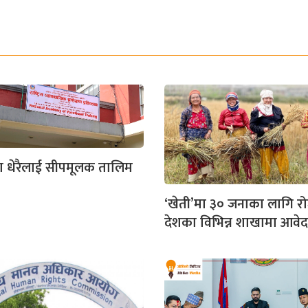
ा धेरैलाई सीपमूलक तालिम
‘खेती’मा ३० जनाका लागि रो
देशका विभिन्न शाखामा आवे