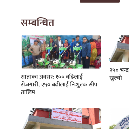
सम्बन्धित
२५० भन्द
साताका अवसर: १०० बढिलाई
खुल्यो
रोजगारी, २५० बढीलाई निःशुल्क सीप
तालिम