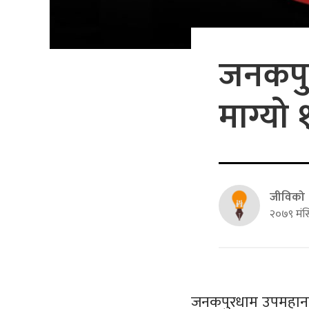
जनकपु
माग्यो
जीविको
२०७९ मंस
जनकपुरधाम उपमहानगर