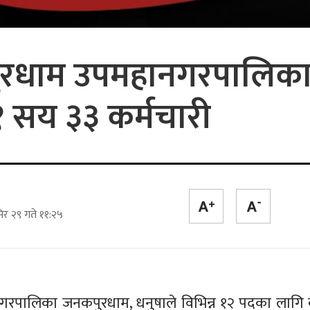
रधाम उपमहानगरपालिका
 १ सय ३३ कर्मचारी
िर २९ गते ११:२५
पालिका जनकपुरधाम, धनुषाले विभिन्न १२ पदका लागि 