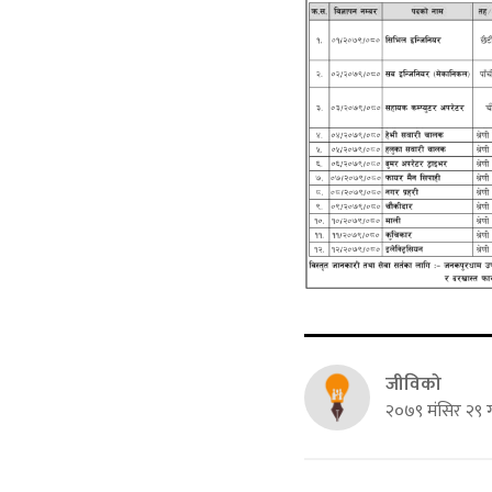
जीविको
२०७९ मंसिर २९ ग