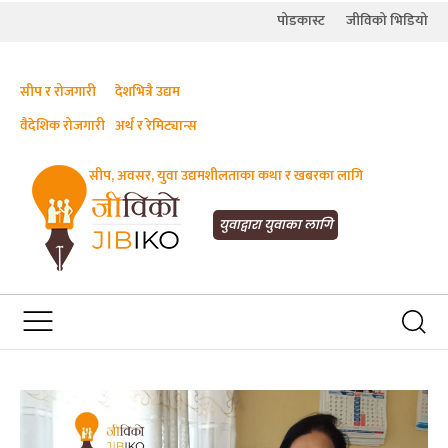
पोडकास्ट
जीविको भिडियो
सीप र रोजगारी
देशभित्रै उद्यम
वैदेशिक रोजगारी
अर्थ र रेमिट्यान्स
सीप, अवसर, युवा उद्यमशीलताका कथा र खबरका लागि
JIBIKO.COM
तपाईंको जीविकाको साथी
युवाद्वारा युवाका लागि