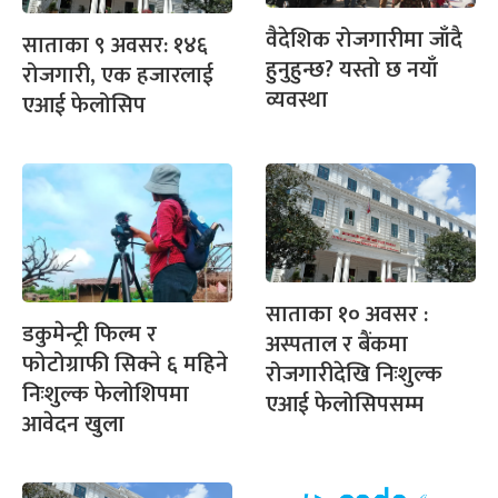
वैदेशिक रोजगारीमा जाँदै
साताका ९ अवसर: १४६
हुनुहुन्छ? यस्तो छ नयाँ
रोजगारी, एक हजारलाई
व्यवस्था
एआई फेलोसिप
साताका १० अवसर :
डकुमेन्ट्री फिल्म र
अस्पताल र बैंकमा
फोटोग्राफी सिक्ने ६ महिने
रोजगारीदेखि निःशुल्क
निःशुल्क फेलोशिपमा
एआई फेलोसिपसम्म
आवेदन खुला