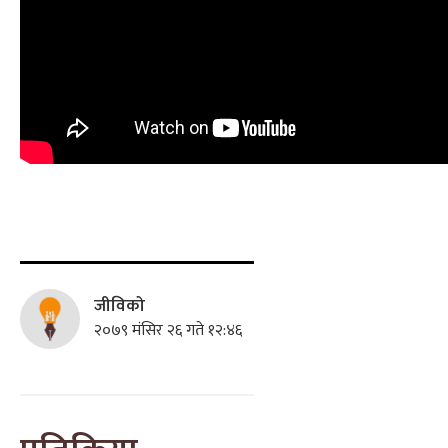
जीविको
२०७९ मंसिर २६ गते १२:४६