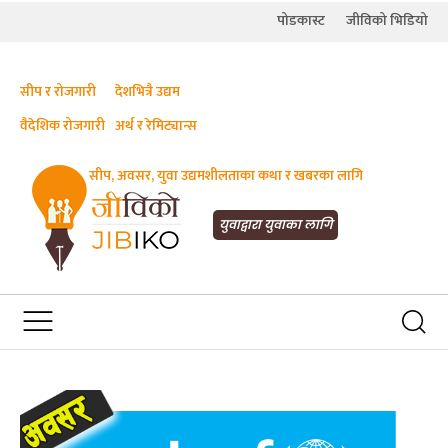
पोडकास्ट
जीविको भिडियो
सीप र रोजगारी
देशभित्रै उद्यम
वैदेशिक रोजगारी
अर्थ र रेमिट्यान्स
सीप, अवसर, युवा उद्यमशीलताका कथा र खबरका लागि
JIBIKO.COM
तपाईंको जीविकाको साथी
युवाद्वारा युवाका लागि