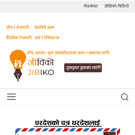
पोडकास्ट
जीविको भिडियो
सीप र रोजगारी
देशभित्रै उद्यम
वैदेशिक रोजगारी
अर्थ र रेमिट्यान्स
सीप, अवसर, युवा उद्यमशीलताका कथा र खबरका लागि
JIBIKO.COM
तपाईंको जीविकाको साथी
युवाद्वारा युवाका लागि