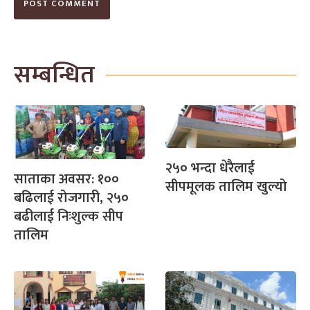
सम्बन्धित
२५० भन्दा धेरैलाई
साताका अवसर: १००
सीपमूलक तालिम खुल्यो
बढिलाई रोजगारी, २५०
बढीलाई निःशुल्क सीप
तालिम