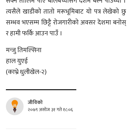
सक्ने तालिम पाए बालबच्चासँगै देशमै बस्न पाउँथ्यौँ ।
त्यसैले खाडीको तातो मरूभूमिबाट यो पत्र लेखेको छु
सम्भव भएसम्म छिट्टै रोजगारीको अवसर देशमा बनोस्
र हामी फर्कि आउन पाउँ ।
मन्जु तिमल्सिना
हाल युएई
(काभ्रे धुलीखेल-२)
जीविको
२०७९ असोज ३१ गते १८:०६