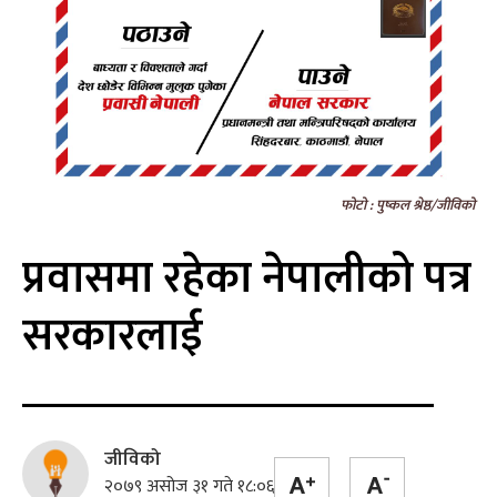
फोटो : पुष्कल श्रेष्ठ/जीविको
प्रवासमा रहेका नेपालीको पत्र
सरकारलाई
जीविको
२०७९ असोज ३१ गते १८:०६