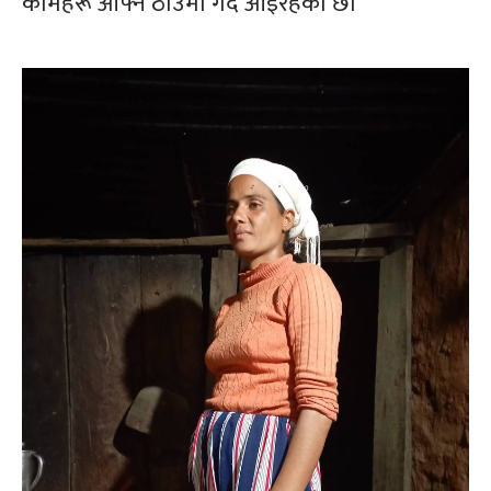
कामहरू आफ्नै ठाउँमा गर्दै आइरहेका छौं”