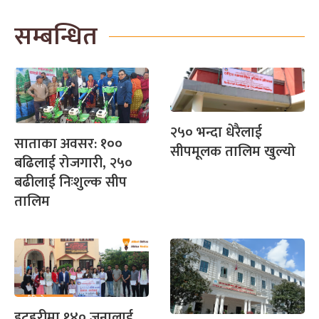
सम्बन्धित
२५० भन्दा धेरैलाई
साताका अवसर: १००
सीपमूलक तालिम खुल्यो
बढिलाई रोजगारी, २५०
बढीलाई निःशुल्क सीप
तालिम
इटहरीमा १४० जनालाई