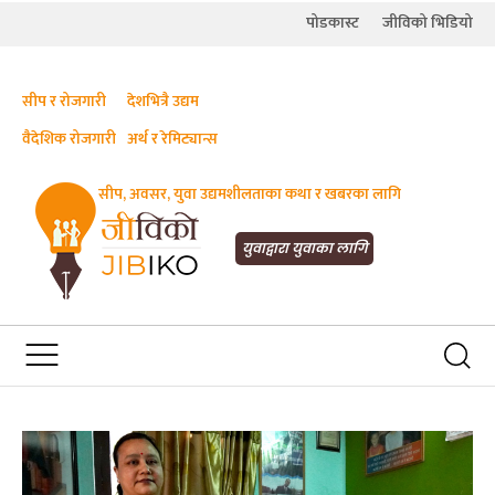
पोडकास्ट
जीविको भिडियो
सीप र रोजगारी
देशभित्रै उद्यम
वैदेशिक रोजगारी
अर्थ र रेमिट्यान्स
सीप, अवसर, युवा उद्यमशीलताका कथा र खबरका लागि
JIBIKO.COM
तपाईंको जीविकाको साथी
युवाद्वारा युवाका लागि