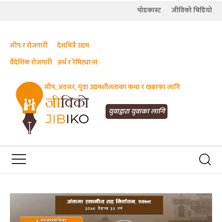
पोडकास्ट
जीविको भिडियो
सीप र रोजगारी
देशभित्रै उद्यम
वैदेशिक रोजगारी
अर्थ र रेमिट्यान्स
सीप, अवसर, युवा उद्यमशीलताका कथा र खबरका लागि
JIBIKO.COM
तपाईंको जीविकाको साथी
युवाद्वारा युवाका लागि