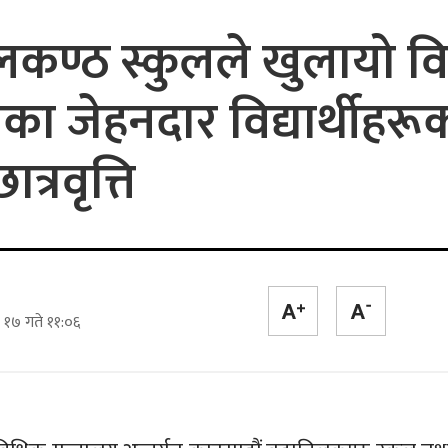
लकण्ठ स्कुलले खुलायो वि
का जेहनदार विद्यार्थीहरू
त्रवृत्ति
 १७ गते ११:०६