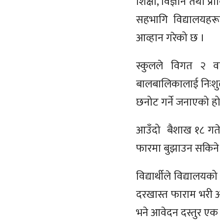
शिक्षा
,
विज्ञान तथा प्
सहभागि
विद्यालयहरू
आव्हान
गरेको छ ।
स्कुलले विगत २ वर
बालबालिकालाई निःशुल्
छनोट गर्ने जनाएको ह
आउँदो बैशाख १८ गते 
फारमा बुझाउन सकिने
विद्यार्थीले विद्यालयक
दरखास्त फाराम भर
भने आवेदन दस्तुर ए