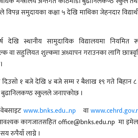
राविधिक मन्त्रालय अन्तर्गत काठमाडौं बुढानिलकण्ठ स्कुल तथ
ले विपन्न समुदायका कक्षा ५ देखि माथिका जेहनदार विद्यार्थी
्ष देखि स्थानीय सामुदायिक विद्यालयमा नियमित 
क वा सहुलियत शुल्कमा अध्यापन गराउनका लागि छात्रवृत्ति
ो।
दिउसो १ बजे देखि ४ बजे सम्म र बैशाख १९ गते बिहान ८ 
 बुढानिलकण्ठ स्कुलले जनाएकोछ ।
ो वेबसाइट
www.bnks.edu..np
वा
www.cehrd.gov.
ी आवश्यक कागजातसहित
office@bnks.edu.np
मा इमे
क सय
रुपैयाँ
लाग्ने ।