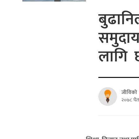
बुढानि
समुदाय
लागि छा
जीविको
२०७८ चैत