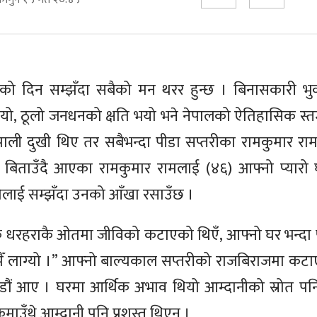
ो दिन सम्झँदा सबैको मन थरर हुन्छ । बिनासकारी भुक
ो, ठूलो जनधनको क्षति भयो भने नेपालको ऐतिहासिक स्तम
पाली दुखी थिए तर सबैभन्दा पीडा सप्तरीका रामकुमार राम
 बिताउँदै आएका रामकुमार रामलाई (४६) आफ्नो प्यारो घ
ेलाई सम्झँदा उनको आँखा रसाउँछ ।
धरहराकै ओतमा जीविको कटाएको थिएँ, आफ्नो घर भन्दा प्या
ेझैँ लाग्यो ।” आफ्नो बाल्यकाल सप्तरीको राजबिराजमा कट
ाडौं आए । घरमा आर्थिक अभाव थियो आम्दानीको स्रोत पन
माउँथे आम्दानी पनि प्रशस्त थिएन ।