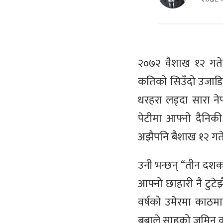
२०७२ वैशाख १२ गतेक
कतिको सिउँदो उजाडिय
धरहरा लड्दा सारा ने
पेटीमा आफ्नो दैनिकी
अझैपनि बैशाख १२ गत
उनी भन्छन् “तीन दशक 
आफ्नो छाहारी नै टुट
वर्षको उमेरमा काठम
बुबाले साहुको जमिन क