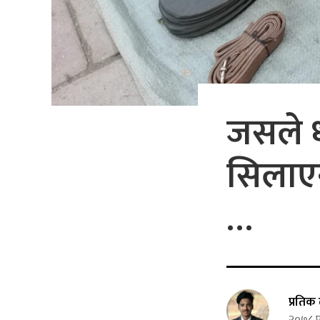
जसले धर
सिलाएन
…
प्रति
२०७८ फ