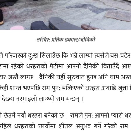
तस्विर: प्रतिक ढकाल/जीविको
ले परिवारको दु:ख सिलाउँछ कि भन्ने लाग्यो त्यसैले बस चढे
ामा रहेको धरहराको पेटीमा आफ्नो दैनिकी बिताउँदै आ
र जस्तै लाग्छ । दैनिकी यहीँ सुरुवात हुन्छ अनि घाम अस्ता
केही शान्त भएपछि राम पुन: भत्किएको धरहरा अगाडि जुत्त
 देख्दा नरमाइलो लाग्थ्यो राम भन्छन् ।
 छेउमै नयाँ धरहरा बनेको छ । रामले पुन: आफ्नो प्यारो ध
हिले धरहराको छायाँमा शीतल अनुभव गर्ने गरेको राम 