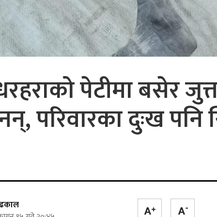
हराको पेटीमा बसेर जुत्ता
न्, परिवारका दुःख पनि
क ढकाल
ागुन १५ गते २०:४५