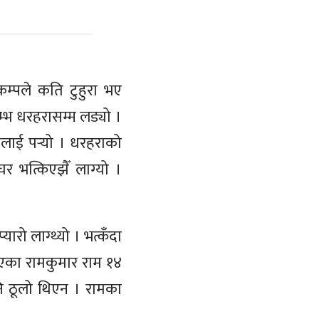
म्पले कति टुहुरा भए
्भ धरहरासम्म लड्यो ।
लाई पर्‍यो । धरहराको
र भत्किएझैँ लाग्यो ।
रो लाग्थ्यो । भत्कँदा
ाएका रामकुमार राम १४
ि ठूलो थिएन । रामका