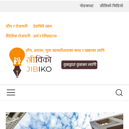
पोडकास्ट
जीविको भिडियो
सीप र रोजगारी
देशभित्रै उद्यम
वैदेशिक रोजगारी
अर्थ र रेमिट्यान्स
सीप, अवसर, युवा उद्यमशीलताका कथा र खबरका लागि
JIBIKO.COM
तपाईंको जीविकाको साथी
युवाद्वारा युवाका लागि