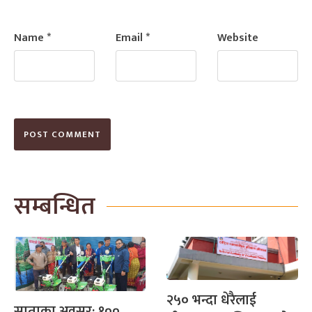
Name
*
Email
*
Website
सम्बन्धित
२५० भन्दा धेरैलाई
साताका अवसर: १००