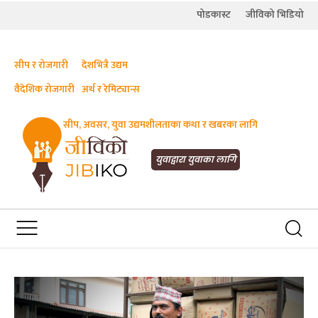
पोडकास्ट
जीविको भिडियो
सीप र रोजगारी
देशभित्रै उद्यम
वैदेशिक रोजगारी
अर्थ र रेमिट्यान्स
सीप, अवसर, युवा उद्यमशीलताका कथा र खबरका लागि
JIBIKO.COM
तपाईंको जीविकाको साथी
युवाद्वारा युवाका लागि