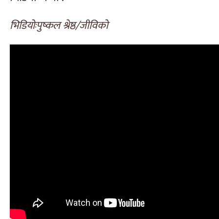
भिडियोःपुष्कल श्रेष्ठ/जीविको