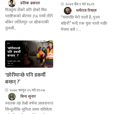
प्रतिक ढकाल
२०७९ चैत ९ गते १६:२९
पिठ्युँमा डोको अनि डोको भित्र
धर्मराज रिमाल
प्लाष्टिकको बोरामा ३\४ पाथी तोरी
“यसपछि मेरो पालो है, पुनम
बोकेर ललितपुर-२१ खोकनाकी
बहिनी” भन्दै एक युवा पालो पर्खेर
तुलसी...
मेचमा बसे । ...
‘छोरीमान्छे पनि डकर्मी
बन्छन् ?’
२०७८ फागुन २५ गते १९:०७
बिना सुनार
स्नातक तह तेस्रो वर्षमा अध्ययनरत
सिन्धुलीकि सुनिता लामा यतिवेला