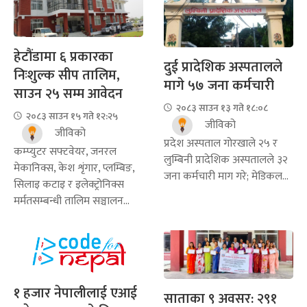
हेटौंडामा ६ प्रकारका
दुई प्रादेशिक अस्पतालले
निःशुल्क सीप तालिम,
मागे ५७ जना कर्मचारी
साउन २५ सम्म आवेदन
२०८३ साउन १३ गते १८:०८
२०८३ साउन १५ गते १२:२५
जीविको
जीविको
प्रदेश अस्पताल गोरखाले २५ र
कम्प्युटर सफ्टवेयर, जनरल
लुम्बिनी प्रादेशिक अस्पतालले ३२
मेकानिक्स, केश शृंगार, प्लम्बिङ,
जना कर्मचारी माग गरे; मेडिकल...
सिलाइ कटाइ र इलेक्ट्रोनिक्स
मर्मतसम्बन्धी तालिम सञ्चालन...
१ हजार नेपालीलाई एआई
साताका ९ अवसर: २९१