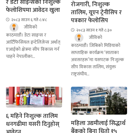
र डेटा साइन्सको निःशुल्क
रोजगारी, निःशुल्क
फेलोशिपमा आवेदन खुला
तालिम, यूएन ट्रेनीसिप र
पत्रकार फेलोसिप
२०८३ साउन ६ गते ८:४८
जीविको
२०८३ साउन १ गते ८:३०
काठमाडौं। डेटा साइन्स र
जीविको
आर्टिफिसियल इन्टेलिजेन्स अर्थात्
काठमाडौं। जिबिको मिडियाको
एआईको क्षेत्रमा सीप विकास गर्न
साप्ताहिक कार्यक्रम ‘साताका
चाहने नेपालीका...
अवसरहरू’मा यसपटक निःशुल्क
सीप विकास तालिम, संयुक्त
राष्ट्रसंघीय...
६ महिने निःशुल्क तालिम
महिला उद्यमीलाई सिद्धार्थ
धनगढीमा यसरी दिनुहोस्
बैंकको बिना धितो १५
आवेदन